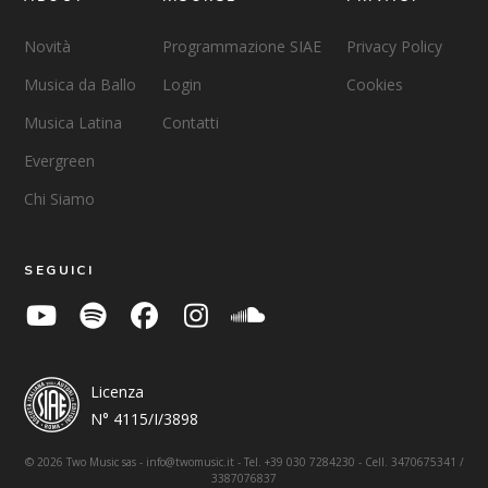
Novità
Programmazione SIAE
Privacy Policy
Musica da Ballo
Login
Cookies
Musica Latina
Contatti
Evergreen
Chi Siamo
SEGUICI
Licenza
N° 4115/I/3898
© 2026 Two Music sas - info@twomusic.it - Tel. +39 030 7284230 - Cell. 3470675341 /
3387076837