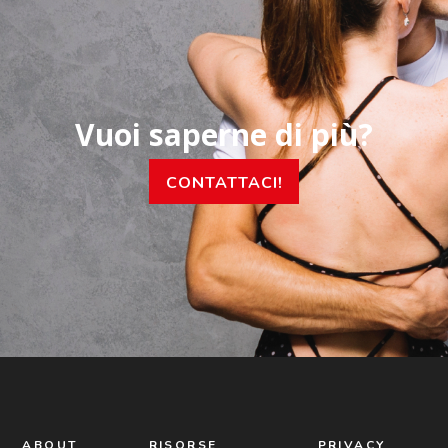
Vuoi saperne di più?
CONTATTACI!
ABOUT
RISORSE
PRIVACY